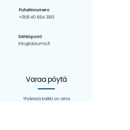
Puhelinnumero
+358 40 664 3813
Sähköposti
info@daruma.fi
Varaa pöytä
Yhdessä kaikki on aina
maistuvampaa! Avaa aistisi aasialle
järjestämällä tapahtumasi meillä! Älä
odota, vaan täytä
yhteydenottolomake, niin palaamme
asiaan mahdollisimman pian!