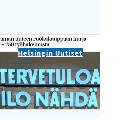
Helsingin Uutiset
TopTravels.fi